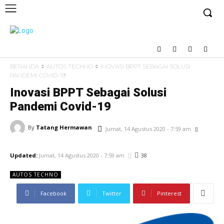
BERANDA
AUTOS TECHNO
INOVASI BPPT SEBAGAI SOLUSI
PANDEMI COVID-19
Inovasi BPPT Sebagai Solusi
Pandemi Covid-19
By
Tatang Hermawan
Jumat, 14 Agustus 2020 - 7:59 am
38
Updated:
Jumat, 14 Agustus 2020 - 7:59 am
AUTOS TECHNO
Facebook
Twitter
Pinterest