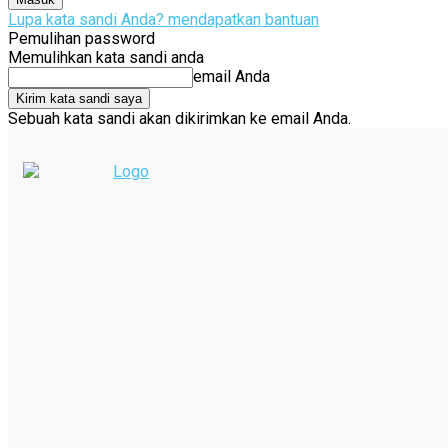
Lupa kata sandi Anda? mendapatkan bantuan
Pemulihan password
Memulihkan kata sandi anda
email Anda
Sebuah kata sandi akan dikirimkan ke email Anda.
C
34.8
Jakarta
Minggu, 9 Agustus 2026
NEWS
HOME