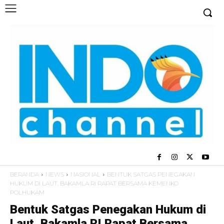
BERANDA
NEWS
NASIONAL
BENTUK SATGAS PENEGAKAN
HUKUM DI LAUT, BAKAMLA RI RAPAT BERSAMA KEMENKO
POLHUKAM
Bentuk Satgas Penegakan Hukum di
Laut, Bakamla RI Rapat Bersama