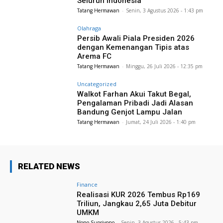
Seluruh Indonesia
Tatang Hermawan
-
Senin, 3 Agustus 2026 - 1:43 pm
Olahraga
Persib Awali Piala Presiden 2026
dengan Kemenangan Tipis atas
Arema FC
Tatang Hermawan
-
Minggu, 26 Juli 2026 - 12:35 pm
Uncategorized
Walkot Farhan Akui Takut Begal,
Pengalaman Pribadi Jadi Alasan
Bandung Genjot Lampu Jalan
Tatang Hermawan
-
Jumat, 24 Juli 2026 - 1:40 pm
RELATED NEWS
Finance
Realisasi KUR 2026 Tembus Rp169
Triliun, Jangkau 2,65 Juta Debitur
UMKM
Nono Supriyono
-
Senin, 3 Agustus 2026 - 5:43 pm