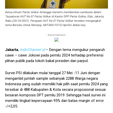
Ketua Umum Partai Golkar Airlangga Hartarto memberikan sambutan dalam
Tasyakuran HUT Ke-57 Partai Golkar di Kantor DPP Partai Golkar, Slipi, Jakarta,
Rabu (20/10/2021). Perayaan HUT Ke-57 Partai Golkar tersebut mengangkat
tema Bersatu Untuk Menang. ANTARA FOTO/Aprillio Akbar/wsj.
- Advertisement -
Jakarta
,
IndoChannel.id
– Dengan tema mengukur pengaruh
cawe – cawe Jokowi pada pemilu 2024 terhadap preferensi
plihan publik pada tokoh bakal presiden dan parpol.
Survei PSI dilakukan mulai tanggal 27 Mei -11 Juni dengan
mengambil jumlah sample sebanyak 2288 Warga negara
Indonesia yang sudah memiliki hak pilih saat pemilu 2024 yang
tersebar di 488 Kabupaten & Kota secara proposional sesuai
besaran komposis DPT pemilu 2019 .Sehingga hasil survei ini
memiliki tingkat kepercayaan 95% dan batas margin of error
-/+2,05.