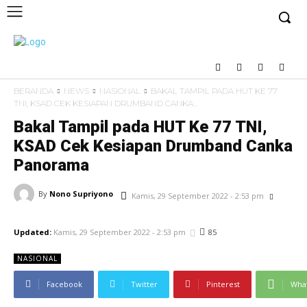
BERANDA
NEWS
NASIONAL
BAKAL TAMPIL PADA HUT KE 77
TNI, KSAD CEK KESIAPAN DRUMBAND CANKA...
Bakal Tampil pada HUT Ke 77 TNI,
KSAD Cek Kesiapan Drumband Canka
Panorama
By
Nono Supriyono
Kamis, 29 September 2022 - 2:53 pm
85
Updated:
Kamis, 29 September 2022 - 2:53 pm
NASIONAL
Facebook
Twitter
Pinterest
Wha