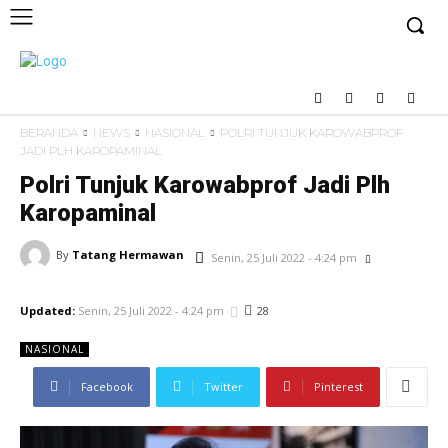
BERANDA
NEWS
NASIONAL
POLRI TUNJUK KAROWABPROF
JADI PLH KAROPAMINAL
Polri Tunjuk Karowabprof Jadi Plh
Karopaminal
By
Tatang Hermawan
Senin, 25 Juli 2022 - 4:24 pm
28
Updated:
Senin, 25 Juli 2022 - 4:24 pm
NASIONAL
Facebook
Twitter
Pinterest