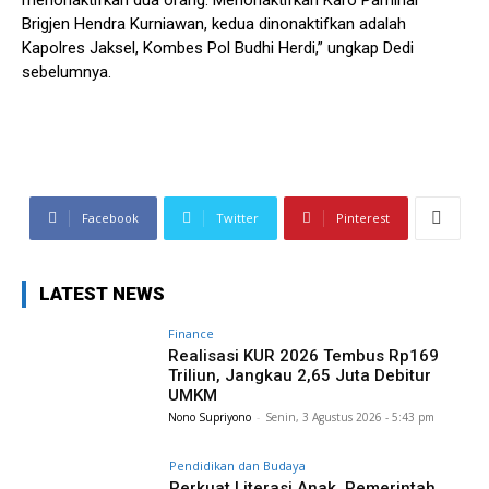
Brigjen Hendra Kurniawan, kedua dinonaktifkan adalah
Kapolres Jaksel, Kombes Pol Budhi Herdi,” ungkap Dedi
sebelumnya.
Facebook
Twitter
Pinterest
LATEST NEWS
Finance
Realisasi KUR 2026 Tembus Rp169
Triliun, Jangkau 2,65 Juta Debitur
UMKM
Nono Supriyono
-
Senin, 3 Agustus 2026 - 5:43 pm
Pendidikan dan Budaya
Perkuat Literasi Anak, Pemerintah