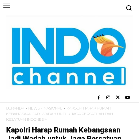
BERANDA
NEWS
NASIONAL
KAPOLRI HARAP RUMAH
KEBANGSAAN JADI WADAH UNTUK JAGA PERSATUAN DAN
KESATUAN INDONESIA
Kapolri Harap Rumah Kebangsaan
Jadi Wadah untuk Jaga Persatuan