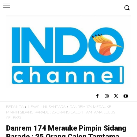
BERANDA
NEWS
NUSANTARA
DANREM 174 MERAUKE
PIMPIN SIDANG PARADE : 25 ORANG CALON TAMTAMA LULUS
SELEKSI...
Danrem 174 Merauke Pimpin Sidang
Parade : 25 Orang Calon Tamtama