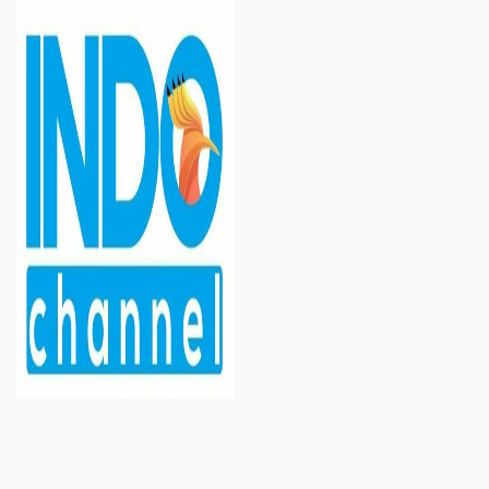
NEWS
HOME
U
BERANDA
NEWS
NUSANTARA
ASPOTDIRGA APRESIASI DAN AJAK STAFN