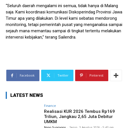
“Seluruh daerah mengalami ini semua, tidak hanya di Malang
saja. Kami koordinasi komunikasi Diskoperindag Provinsi Jawa
Timur apa yang dilakukan. Di level kami sebatas mendorong
monitoring, tetapi pemerintah pusat yang menganalisa sampai
sejauh mana memantau sampai di tingkat tertentu melakukan
intervensi kebijakan,” terang Sailendra.
Facebook
Twitter
Pinterest
LATEST NEWS
Finance
Realisasi KUR 2026 Tembus Rp169
Triliun, Jangkau 2,65 Juta Debitur
UMKM
Nono Supriyono
-
Senin, 3 Agustus 2026 - 5:43 pm