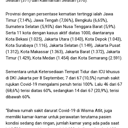
Selatan (371) dan Kalimantan Selatan (370).
Provinsi dengan persentase kematian tertinggi ialah Jawa
Timur (7,14%), Jawa Tengah (7,06%), Bengkulu (6,65%),
Sumatera Selatan (5,95%) dan Nusa Tenggara Barat (5,9%).
Serta 11 kota dengan kasus aktif diatas 1000, diantaranya
Kota Bekasi (1.025), Jakarta Utara (1.043), Kota Depok (1.043),
Kota Surabaya (1.116), Jakarta Selatan (1.149), Jakarta Pusat
(1.312), Kota Makassar (1.363), Jakarta Barat (1.372), Jakarta
Timur (1.429), Kota Medan (1.454) dan Kota Semarang (2.591).
Sementara untuk Ketersediaan Tempat Tidur dan ICU khusus
di DKI Jakarta per 8 September, 7 dari 67 (10,5%) rumah sakit
rujukan Covid-19 mengalami penuh terisi 100%. Lalu 46 dari 67
(68,6%) terisi diatas 60%, sedangkan 14 dari 67 (20,9%), terisi
dibawah 60%.
“Bahwa rumah sakit darurat Covid-19 di Wisma Atlit, juga
memiliki kamar-kamar untuk perawatan terutama pasien
kondisi sedang dan ringan, jumlah kamar yang ada pada saat