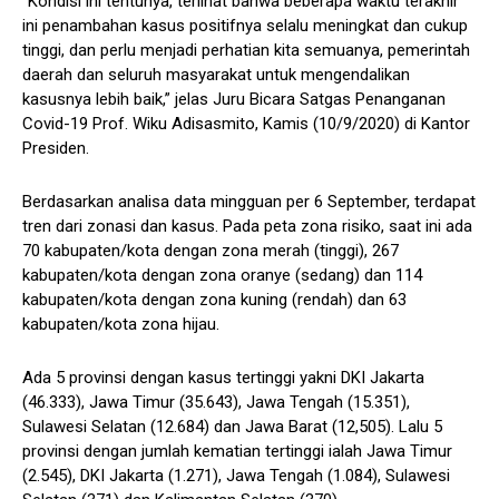
“Kondisi ini tentunya, terlihat bahwa beberapa waktu terakhir
ini penambahan kasus positifnya selalu meningkat dan cukup
tinggi, dan perlu menjadi perhatian kita semuanya, pemerintah
daerah dan seluruh masyarakat untuk mengendalikan
kasusnya lebih baik,” jelas Juru Bicara Satgas Penanganan
Covid-19 Prof. Wiku Adisasmito, Kamis (10/9/2020) di Kantor
Presiden.
Berdasarkan analisa data mingguan per 6 September, terdapat
tren dari zonasi dan kasus. Pada peta zona risiko, saat ini ada
70 kabupaten/kota dengan zona merah (tinggi), 267
kabupaten/kota dengan zona oranye (sedang) dan 114
kabupaten/kota dengan zona kuning (rendah) dan 63
kabupaten/kota zona hijau.
Ada 5 provinsi dengan kasus tertinggi yakni DKI Jakarta
(46.333), Jawa Timur (35.643), Jawa Tengah (15.351),
Sulawesi Selatan (12.684) dan Jawa Barat (12,505). Lalu 5
provinsi dengan jumlah kematian tertinggi ialah Jawa Timur
(2.545), DKI Jakarta (1.271), Jawa Tengah (1.084), Sulawesi