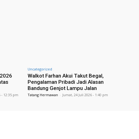
Uncategorized
 2026
Walkot Farhan Akui Takut Begal,
atas
Pengalaman Pribadi Jadi Alasan
Bandung Genjot Lampu Jalan
6 - 12:35 pm
Tatang Hermawan
-
Jumat, 24 Juli 2026 - 1:40 pm