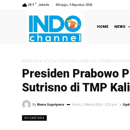
C
28.9
Jakarta
Minggu, 9 Agustus 2026
HOME
NEWS
BERANDA
NEWS
NUSANTARA
PRESIDEN PRABOWO PIMPI
Presiden Prabowo 
Sutrisno di TMP Kal
By
Nono Supriyono
Senin, 2 Maret 2026 - 2:25 pm
Upd
NUSANTARA