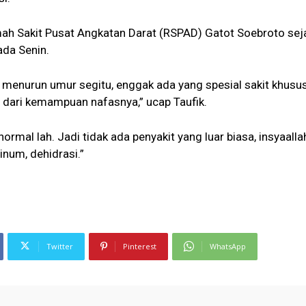
mah Sakit Pusat Angkatan Darat (RSPAD) Gatot Soebroto sej
ada Senin.
menurun umur segitu, enggak ada yang spesial sakit khusu
dari kemampuan nafasnya,” ucap Taufik.
ormal lah. Jadi tidak ada penyakit yang luar biasa, insyaalla
num, dehidrasi.”
Twitter
Pinterest
WhatsApp