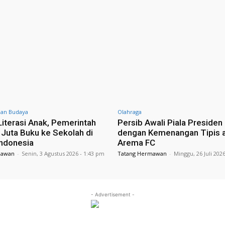
dan Budaya
Olahraga
Literasi Anak, Pemerintah
Persib Awali Piala Presiden
5 Juta Buku ke Sekolah di
dengan Kemenangan Tipis 
Indonesia
Arema FC
mawan
-
Senin, 3 Agustus 2026 - 1:43 pm
Tatang Hermawan
-
Minggu, 26 Juli 202
- Advertisement -