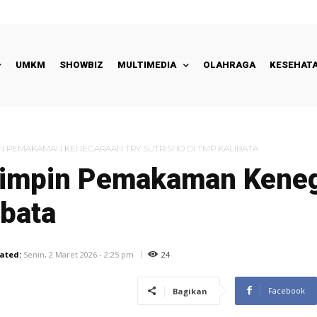
UMKM
SHOWBIZ
MULTIMEDIA
OLAHRAGA
KESEHAT
N PEMAKAMAN KENEGARAAN TRY SUTRISNO DI TMP KALIBATA
Pimpin Pemakaman Keneg
ibata
24
ated:
Senin, 2 Maret 2026 - 2:25 pm
Facebook
Bagikan