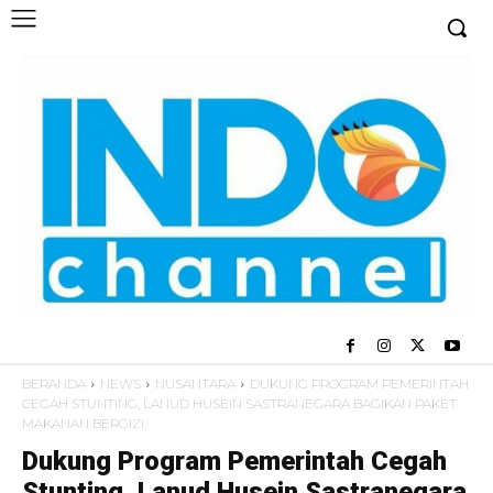
BERANDA
NEWS
NUSANTARA
DUKUNG PROGRAM PEMERINTAH
CEGAH STUNTING, LANUD HUSEIN SASTRANEGARA BAGIKAN PAKET
MAKANAN BERGIZI
Dukung Program Pemerintah Cegah
Stunting, Lanud Husein Sastranegara