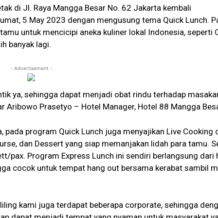
etak di Jl. Raya Mangga Besar No. 62 Jakarta kembali
i Jumat, 5 May 2023 dengan mengusung tema Quick Lunch. P
mu untuk mencicipi aneka kuliner lokal Indonesia, seperti 
 banyak lagi.
- Advertisement -
ntik ya, sehingga dapat menjadi obat rindu terhadap masaka
ar Aribowo Prasetyo – Hotel Manager, Hotel 88 Mangga Besa
ia, pada program Quick Lunch juga menyajikan Live Cooking
urse, dan Dessert yang siap memanjakan lidah para tamu. 
tt/pax. Program Express Lunch ini sendiri berlangsung dari 
gga cocok untuk tempat hang out bersama kerabat sambil 
keliling kami juga terdapat beberapa corporate, sehingga den
harap dapat menjadi tempat yang nyaman untuk masyarakat y