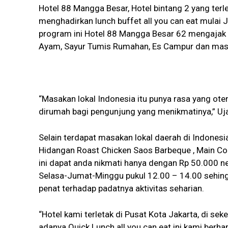
Hotel 88 Mangga Besar, Hotel bintang 2 yang terl
menghadirkan lunch buffet all you can eat mula
program ini Hotel 88 Mangga Besar 62 mengajak ta
Ayam, Sayur Tumis Rumahan, Es Campur dan masih
“Masakan lokal Indonesia itu punya rasa yang ote
dirumah bagi pengunjung yang menikmatinya,” Uj
Selain terdapat masakan lokal daerah di Indones
Hidangan Roast Chicken Saos Barbeque , Main Co
ini dapat anda nikmati hanya dengan Rp 50.000 ne
Selasa-Jumat-Minggu pukul 12.00 – 14.00 sehin
penat terhadap padatnya aktivitas seharian.
“Hotel kami terletak di Pusat Kota Jakarta, di se
adanya Quick Lunch all you can eat ini kami ber