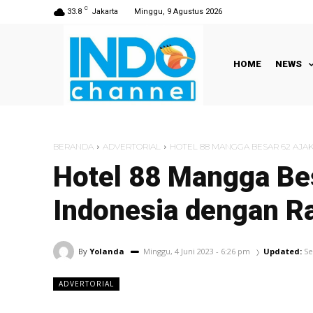
C
33.8
Jakarta
Minggu, 9 Agustus 2026
HOME
NEWS
BERANDA
ADVERTORIAL
HOTEL 88 MANGGA BESAR 62 AJAK 
Hotel 88 Mangga Bes
Indonesia dengan Ra
By
Yolanda
Minggu, 4 Juni 2023 - 6:26 pm
Updated:
Se
ADVERTORIAL