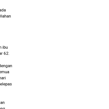
ada
Olahan
n ibu
r 62.
 dengan
Semua
hari
melepas
gan
ang