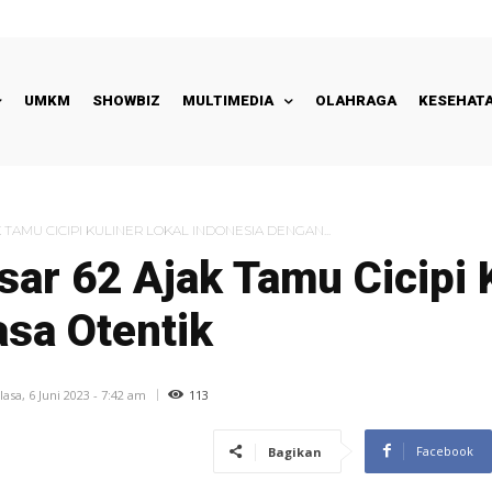
UMKM
SHOWBIZ
MULTIMEDIA
OLAHRAGA
KESEHAT
TAMU CICIPI KULINER LOKAL INDONESIA DENGAN...
ar 62 Ajak Tamu Cicipi K
sa Otentik
113
lasa, 6 Juni 2023 - 7:42 am
Facebook
Bagikan