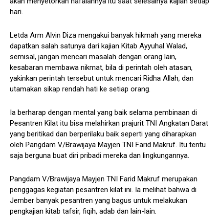
akan menyetorkan hafalannya itu saat selesainya kajian setiap
hari.
Letda Arm Alvin Diza mengakui banyak hikmah yang mereka
dapatkan salah satunya dari kajian Kitab Ayyuhal Walad,
semisal, jangan mencari masalah dengan orang lain,
kesabaran membawa nikmat, bila di perintah oleh atasan,
yakinkan perintah tersebut untuk mencari Ridha Allah, dan
utamakan sikap rendah hati ke setiap orang.
Ia berharap dengan mental yang baik selama pembinaan di
Pesantren Kilat itu bisa melahirkan prajurit TNI Angkatan Darat
yang beritikad dan berperilaku baik seperti yang diharapkan
oleh Pangdam V/Brawijaya Mayjen TNI Farid Makruf. Itu tentu
saja berguna buat diri pribadi mereka dan lingkungannya.
Pangdam V/Brawijaya Mayjen TNI Farid Makruf merupakan
penggagas kegiatan pesantren kilat ini. Ia melihat bahwa di
Jember banyak pesantren yang bagus untuk melakukan
pengkajian kitab tafsir, fiqih, adab dan lain-lain.