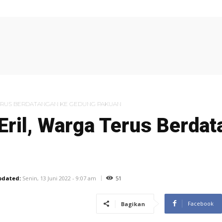
UMKM
SHOWBIZ
MULTIMEDIA
OLAHRAGA
KESEH
ERUS BERDATANGAN KE GEDUNG PAKUAN
ril, Warga Terus Berdat
51
pdated:
Senin, 13 Juni 2022 - 9:07 am
Facebook
Bagikan