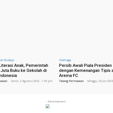
dan Budaya
Olahraga
Literasi Anak, Pemerintah
Persib Awali Piala Presiden
5 Juta Buku ke Sekolah di
dengan Kemenangan Tipis 
Indonesia
Arema FC
mawan
-
Senin, 3 Agustus 2026 - 1:43 pm
Tatang Hermawan
-
Minggu, 26 Juli 202
- Advertisement -