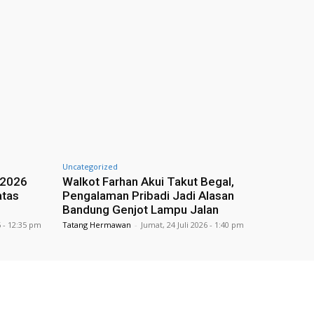
Uncategorized
 2026
Walkot Farhan Akui Takut Begal,
atas
Pengalaman Pribadi Jadi Alasan
Bandung Genjot Lampu Jalan
6 - 12:35 pm
Tatang Hermawan
-
Jumat, 24 Juli 2026 - 1:40 pm