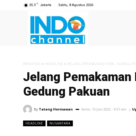
C
35.3
Jakarta
Sabtu, 8 Agustus 2026
HOME
NEWS
BERANDA
HEADLINE
JELANG PEMAKAMAN ERIL, WARGA T
Jelang Pemakaman E
Gedung Pakuan
By
Tatang Hermawan
Senin, 13 Juni 2022 - 9:07 am
U
HEADLINE
NUSANTARA