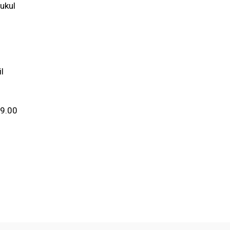
ukul
l
09.00