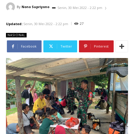
By
Nono Supriyono
Senin, 30 Mei 2022 - 2:22 pm
27
Updated:
Senin, 30 Mei 2022 - 2:22 pm
NASIONAL
Facebook
Twitter
Pinterest