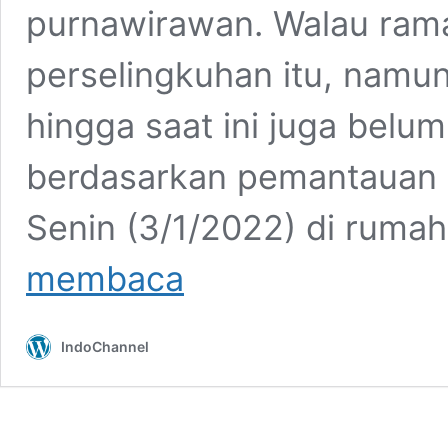
purnawirawan. Walau ram
perselingkuhan itu, namu
hingga saat ini juga belum
berdasarkan pemantauan 
Senin (3/1/2022) di rumah
Diduga
membaca
Mengganggu
Rumah
Tangga
IndoChannel
Orang,
Keberadaan
Askara
Parasady
Harsono