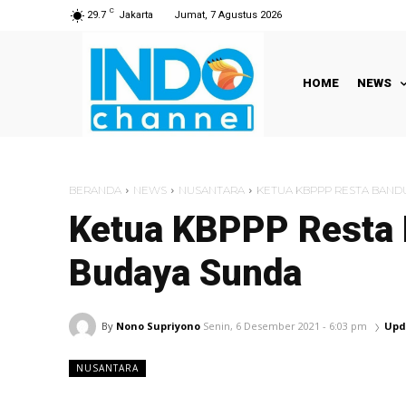
C
29.7
Jakarta
Jumat, 7 Agustus 2026
HOME
NEWS
BERANDA
NEWS
NUSANTARA
KETUA KBPPP RESTA BANDU
Ketua KBPPP Resta B
Budaya Sunda
By
Nono Supriyono
Senin, 6 Desember 2021 - 6:03 pm
Upd
NUSANTARA