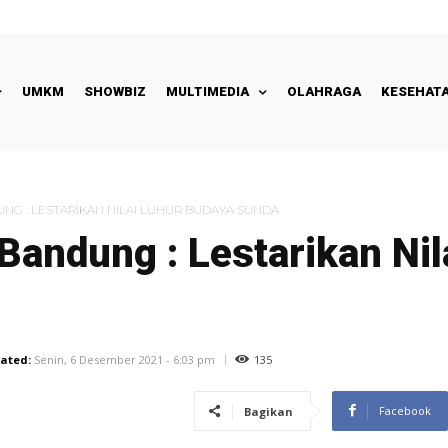
UMKM
SHOWBIZ
MULTIMEDIA
OLAHRAGA
KESEHAT
NG : LESTARIKAN NILAI LUHUR BUDAYA SUNDA
andung : Lestarikan Nil
135
ated:
Senin, 6 Desember 2021 - 6:03 pm
Facebook
Bagikan