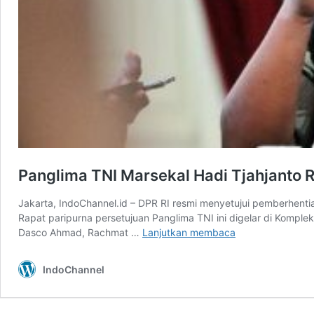
Panglima TNI Marsekal Hadi Tjahjanto 
Jakarta, IndoChannel.id – DPR RI resmi menyetujui pemberhenti
Rapat paripurna persetujuan Panglima TNI ini digelar di Komple
Panglima
Dasco Ahmad, Rachmat …
Lanjutkan membaca
TNI
Marsekal
IndoChannel
Hadi
Tjahjanto
Resmi