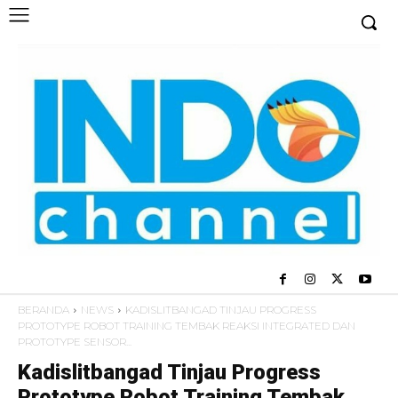
BERANDA
NEWS
KADISLITBANGAD TINJAU PROGRESS
PROTOTYPE ROBOT TRAINING TEMBAK REAKSI INTEGRATED DAN
PROTOTYPE SENSOR...
Kadislitbangad Tinjau Progress
Prototype Robot Training Tembak