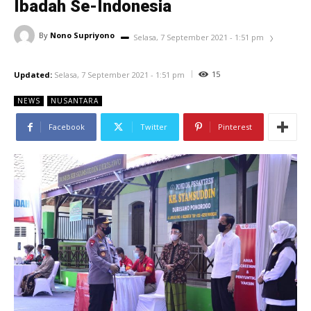
Ibadah Se-Indonesia
By
Nono Supriyono
Selasa, 7 September 2021 - 1:51 pm
15
Updated:
Selasa, 7 September 2021 - 1:51 pm
NEWS
NUSANTARA
Facebook
Twitter
Pinterest